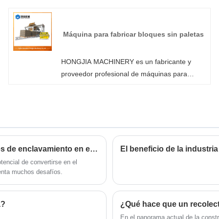
automática en China. Si está interesado en
productos de máquinas de fabricación de
bloques de ladrillos para moldeo de edificios,
Máquina para fabricar bloques sin paletas
por favor contáctenos. Seguimos la calidad del
descanso seguro que el precio de la
HONGJIA MACHINERY es un fabricante y
conciencia, servicio dedicado.
proveedor profesional de máquinas para
fabricar bloques sin paletas en China. Como
fabricante profesional de máquinas para
fabricar bloques sin paletas, puede estar
seguro de comprar una máquina para fabricar
bloques en nuestra fábrica y HONGJIA
MACHINERY le ofrecerá el mejor servicio
¿Se generalizará la fabricación automática de bloques de enclavamiento en el futuro?
El beneficio de la industr
postventa y entrega oportuna.
tencial de convertirse en el
frenta muchos desafíos.
a?
​En el panorama actual de la constr