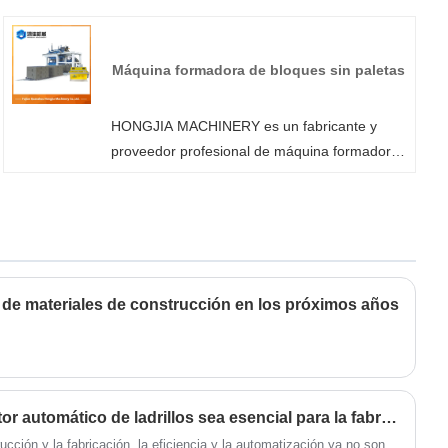
de hormigón de alta calidad. Y le ofreceremos
el mejor servicio postventa y entrega
oportuna. Ventaja de utilizar la vibración del
Máquina formadora de bloques sin paletas
servomotor: Mediante el uso de servomotores,
se suaviza el ciclo de la máquina, lo que da
HONGJIA MACHINERY es un fabricante y
como resultado la producción de productos de
proveedor profesional de máquina formadora
concreto de mayor calidad. Lo que es
de bloques sin paletas en China. Puede estar
igualmente importante, prolonga la vida útil de
seguro de comprar una máquina formadora
las piezas de máquinas y moldes. Controla
de bloques sin paletas en nuestra fábrica y le
con precisión la aceleración y desaceleración
ofreceremos el mejor servicio postventa y
del engranaje de toro y maximiza la vida útil
entrega oportuna.
de las piezas de la máquina al reducir la
ia de materiales de construcción en los próximos años
fuerza sobre los componentes de la máquina.
¿Qué hace que un recolector automático de ladrillos sea esencial para la fabricación moderna de ladrillos?
ucción y la fabricación, la eficiencia y la automatización ya no son