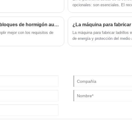
opcionales: son esenciales. El reco
para las fábricas de ladrillos que 
estabilizar la calidad de la produc
especificaciones técnicas clave. 
¿Puede la precisión de las máquinas formadoras de bloques de hormigón automáticas cumplir con altos estándares?
manual y automática, tablas de pa
ir mejor con los requisitos de
La máquina para fabricar ladrillos
diseñada para ayudar a los compra
de energía y protección del medio