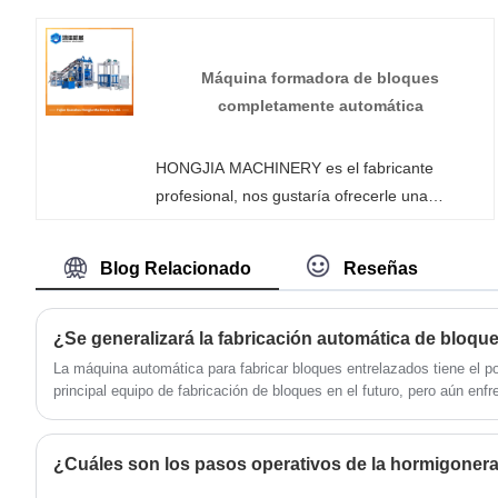
China. Puede estar seguro de comprar una
máquina de ladrillos entrelazados en nuestra
fábrica y le ofreceremos el mejor servicio
Máquina formadora de bloques
postventa y entrega oportuna.
completamente automática
HONGJIA MACHINERY es el fabricante
profesional, nos gustaría ofrecerle una
máquina formadora de bloques
completamente automática (versión mejorada
Blog Relacionado
Reseñas
personalizada) y le ofreceremos el mejor
servicio postventa y entrega oportuna.
La máquina automática para fabricar bloques entrelazados tiene el po
principal equipo de fabricación de bloques en el futuro, pero aún en
¿Cuáles son los pasos operativos de la hormigoner