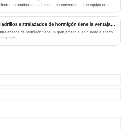
lector automático de ladrillos se ha convertido en un equipo crucial
buscan aumentar la producción, reducir los costos laborales y
ción. Este artículo explica sus funciones, características, ventajas y
También proporciona una comparación clara entre la recolección
¿La máquina para fabricar ladrillos entrelazados de hormigón tiene la ventaja de ahorrar energía y proteger el medio ambiente?
rámetros profesionales y una sección de preguntas frecuentes
 entrelazados de hormigón tiene un gran potencial en cuanto a ahorro
dores a comprender el producto desde una perspectiva práctica.
 ambiente.