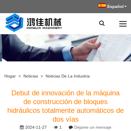
Español
Hogar
>
Noticias
>
Noticias De La Industria
Debut de innovación de la máquina
de construcción de bloques
hidráulicos totalmente automáticos de
dos vías
2024-11-27
1
Déjame un mensaje